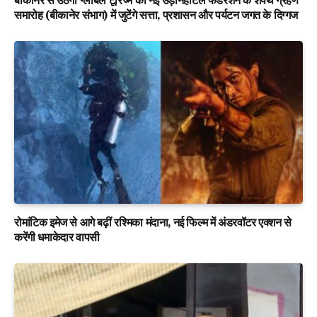
बीकानेर से उठेगी ग्लोबल टूरिज्म की नई उड़ानहोटल फेडरेशन के शपथ ग्रहण
समारोह (बीकानेर संभाग) में जुटेंगे सत्ता, प्रशासन और पर्यटन जगत के दिग्गज
रोमांटिक इमेज से आगे बढ़ीं रश्मिका मंदाना, नई फिल्म में अंडरवॉटर एक्शन से
करेंगी धमाकेदार वापसी