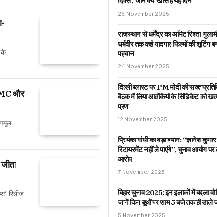
दिवस’, जानें क्यों खास है यह दिन
26 November 2025
ा-
राजस्थान से धर्मेंद्र का अमिट रिश्ता: गुला
धर्मवीर तक कई यादगार फिल्मों की शूटिंग ब
 के
पहचान
24 November 2025
दिल्ली ब्लास्ट पर PM मोदी की सख्त प्रत
, TMC और
बैठक में लिया आतंकियों के सिंडिकेट को खत
प्रण
12 November 2025
ृणमूल
प्रियंका गांधी का बड़ा बयान: “ज्ञानेश कुमार
रिटायरमेंट नहीं ले पाएंगे”, चुनाव आयोग पर
आरोप
े जीता
7 November 2025
बिहार चुनाव 2025: इन इलाकों में बदला वो
प्स’ रिलीज
जानें किन बूथों पर शाम 5 बजे तक ही डाले ज
5 November 2025