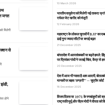
10 March 2026
शपथ
भारतीय वायुसेना को मिलेगी नई ताकत: फ्र
यटन जगत
राफेल जेट खरीद को मंजूरी
12 February 2026
को मिलेगी
महाराष्ट्र के लोकल चुनावों में BJP का 
ढाई गुना ज्यादा सीटों पर बनाई बढ़त
21 December 2025
एक्शन से
बांग्लादेश में अल्पसंख्यकों पर बढ़ते हमले: हिं
पर प्रियंका गांधी ने जताई चिंता, केंद्र से हस्
की
20 December 2025
देश में आज भी प्यासा है आम आदमी, बोतलबं
मानकों पर बहस ‘लग्ज़री’” — सुप्रीम कोर्ट
 झंडी,
18 December 2025
विजय दिवस पर 1971 के रणबांकुरों को श्रद
जित होने
राष्ट्रपति मुर्मू और पीएम मोदी ने वीरता को