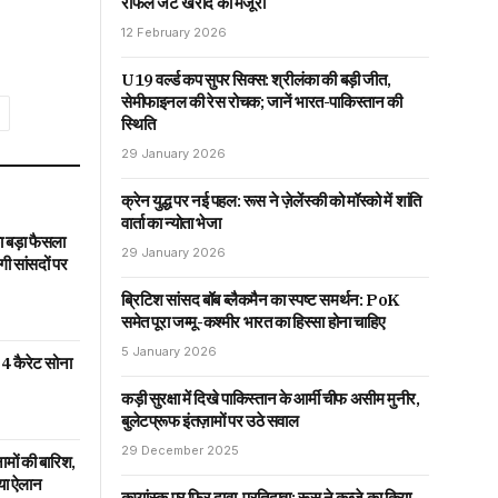
राफेल जेट खरीद को मंजूरी
12 February 2026
U19 वर्ल्ड कप सुपर सिक्स: श्रीलंका की बड़ी जीत,
सेमीफाइनल की रेस रोचक; जानें भारत-पाकिस्तान की
ext
स्थिति
29 January 2026
क्रेन युद्ध पर नई पहल: रूस ने ज़ेलेंस्की को मॉस्को में शांति
वार्ता का न्योता भेजा
 बड़ा फैसला
29 January 2026
 सांसदों पर
ब्रिटिश सांसद बॉब ब्लैकमैन का स्पष्ट समर्थन: PoK
समेत पूरा जम्मू-कश्मीर भारत का हिस्सा होना चाहिए
5 January 2026
4 कैरेट सोना
कड़ी सुरक्षा में दिखे पाकिस्तान के आर्मी चीफ असीम मुनीर,
बुलेटप्रूफ इंतज़ामों पर उठे सवाल
29 December 2025
ामों की बारिश,
या ऐलान
कुप्यांस्क पर फिर दावा-प्रतिदावा: रूस ने कब्जे का किया