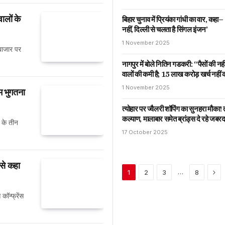
ालों के
बिहार चुनाव में प्रियंका गांधी का वार, कह
नहीं, दिल्ली से चलता है सिंगल इंजन’
1 November 2025
बाजार पर
नागपुर में बोले नितिन गडकरी: “पैसों की नह
वालों की कमी है; 15 लाख करोड़ खर्च नहीं क
1 November 2025
म भुगतना
त्योहार पर ज्वैलरी शॉपिंग का सुनहरा मौका! 
कल्याण, मालाबार समेत ब्रांड्स दे रहे जबर
न के तीन
17 October 2025
 से कहा
Nex
…
1
2
3
8
कॉन्फ्रेंस