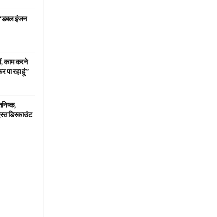
ा– ‘डबल इंजन
ीं, काम करने
र पा रहा हूं”
तनिष्क,
दस्त डिस्काउंट
t