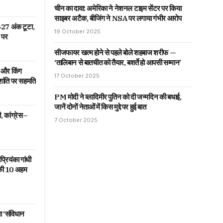
चीन का दावा: अमेरिका ने नेशनल टाइम सेंटर पर किया
साइबर अटैक, बीजिंग ने NSA पर लगाया गंभीर आरोप
 427 अंक टूटा,
19 October 2025
र पर
सीजफायर खत्म होने से पहले बोले शहबाज शरीफ —
‘तालिबान से बातचीत को तैयार, बशर्ते हो आपसी सम्मान’
ी और किंग
17 October 2025
र शांति पर सहमति
PM मोदी ने व्लादिमीर पुतिन को दी जन्मदिन की बधाई,
जानें दोनों नेताओं में किस मुद्दे पर हुई बात
ी, कांग्रेस–
7 October 2025
्रियंका गांधी
 की 10 अहम
ा ‘संविधान