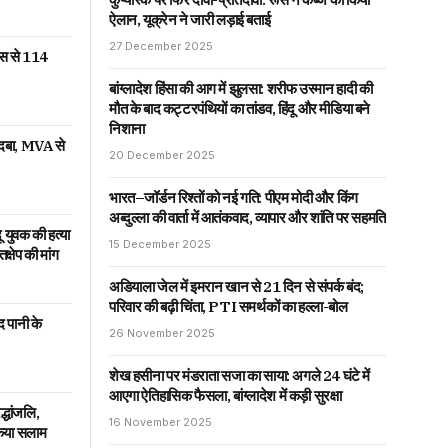
ऐलान, यूक्रेन ने जारी लड़ाई बताई
27 December 2025
ांस से 114
बांग्लादेश हिंसा की आग में झुलसा: शरीफ उस्मान हादी की
मौत के बाद कट्टरपंथियों का तांडव, हिंदू और मीडिया बने
निशाना
दबदबा, MVA से
20 December 2025
भारत–जॉर्डन रिश्तों को नई गति: पीएम मोदी और किंग
अब्दुल्ला की वार्ता में आतंकवाद, व्यापार और शांति पर सहमति
दू युवक की हत्या
15 December 2025
तक्षेप की मांग
अडियाला जेल में इमरान खान से 21 दिन से संपर्क बंद;
परिवार की बढ़ी चिंता, PTI समर्थकों का हल्ला-बोल
द पानी के
26 November 2025
शेख हसीना पर मंडराता सजा का साया: अगले 24 घंटे में
आएगा ऐतिहासिक फैसला, बांग्लादेश में कड़ी सुरक्षा
्धांजलि,
16 November 2025
 किया सलाम