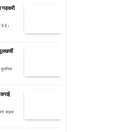
तिन गडकरी
में है।
ूलखर्ची
बुरानिया
 टकराई
 भीषण सड़क