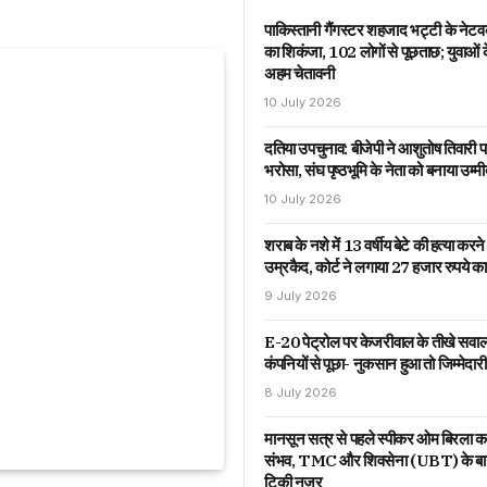
पाकिस्तानी गैंगस्टर शहजाद भट्टी के नेट
का शिकंजा, 102 लोगों से पूछताछ; युवाओं 
अहम चेतावनी
10 July 2026
दतिया उपचुनाव: बीजेपी ने आशुतोष तिवारी 
भरोसा, संघ पृष्ठभूमि के नेता को बनाया उम्म
10 July 2026
शराब के नशे में 13 वर्षीय बेटे की हत्या करने
उम्रकैद, कोर्ट ने लगाया 27 हजार रुपये का 
9 July 2026
E-20 पेट्रोल पर केजरीवाल के तीखे सवाल
कंपनियों से पूछा- नुकसान हुआ तो जिम्मेद
8 July 2026
मानसून सत्र से पहले स्पीकर ओम बिरला का
संभव, TMC और शिवसेना (UBT) के बागी
टिकी नजर