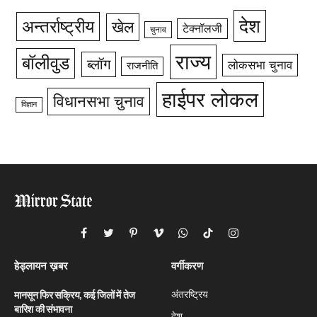
देश
अन्तर्राष्ट्रीय
खेल
टेक्नॉलजी
चुनाव
राज्य
बॉलीवुड
ब्लॉग
लोकसभा चुनाव
राजनीति
हाईपर लोकल
विधानसभा चुनाव
विज्ञान
Facebook
Twitter
Pinterest
Vimeo
WhatsApp
TikTok
Instagram
हेड्लायन ख़बर
वर्गीकरण
अंतरष्ट्रिय
मानसून फिर सक्रिय, कई जिलों में तेज
बारिश की संभावना
देश