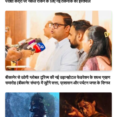
परीक्षा केंद्रों पर नकल रोकने के लिए नई तकनीक का इस्तेमाल
बीकानेर से उठेगी ग्लोबल टूरिज्म की नई उड़ानहोटल फेडरेशन के शपथ ग्रहण
समारोह (बीकानेर संभाग) में जुटेंगे सत्ता, प्रशासन और पर्यटन जगत के दिग्गज