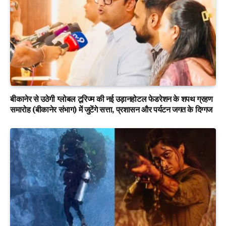
बीकानेर से उठेगी ग्लोबल टूरिज्म की नई उड़ानहोटल फेडरेशन के शपथ ग्रहण
समारोह (बीकानेर संभाग) में जुटेंगे सत्ता, प्रशासन और पर्यटन जगत के दिग्गज