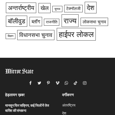
देश
अन्तर्राष्ट्रीय
खेल
टेक्नॉलजी
चुनाव
राज्य
बॉलीवुड
ब्लॉग
लोकसभा चुनाव
राजनीति
हाईपर लोकल
विधानसभा चुनाव
विज्ञान
Facebook
Twitter
Pinterest
Vimeo
WhatsApp
TikTok
Instagram
हेड्लायन ख़बर
वर्गीकरण
अंतरष्ट्रिय
मानसून फिर सक्रिय, कई जिलों में तेज
बारिश की संभावना
देश