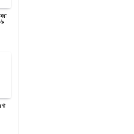
बड़ा
के
स से